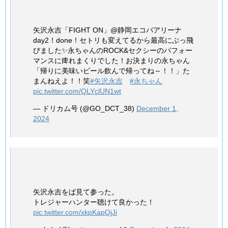
矢沢永吉「FIGHT ON」@静岡エコパアリーナ
day2！done！セトリも変えてるから最高にぶっ飛
びました✨永ちゃんのROCK&セクシーのパフォー
マンスに痺れまくりでした！お決まりの永ちゃん
「帰りに美味いビール飲んで帰ってね～！！」た
まんねえよ！！笑
#矢沢永吉
#永ちゃん
pic.twitter.com/QLYclUN1wt
— ドリカム号 (@GO_DCT_38)
December 1,
2024
矢沢永吉をば見て参った。
トレジャーハンター聴けて良かった！
pic.twitter.com/xkpKapQjJi