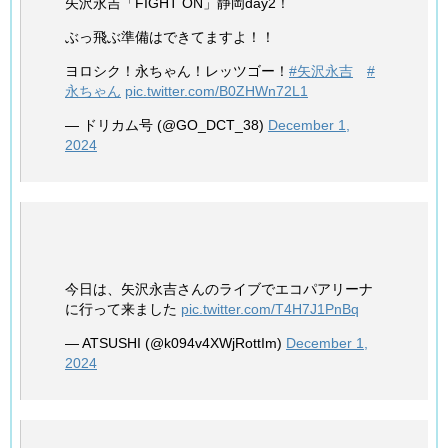
矢沢永吉「FIGHT ON」静岡day2！
ぶっ飛ぶ準備はできてますよ！！
ヨロシク！永ちゃん！レッツゴー！
#矢沢永吉
#
永ちゃん
pic.twitter.com/B0ZHWn72L1
— ドリカム号 (@GO_DCT_38)
December 1,
2024
今日は、矢沢永吉さんのライブでエコパアリーナ
に行って来ました
pic.twitter.com/T4H7J1PnBq
— ATSUSHI (@k094v4XWjRottIm)
December 1,
2024