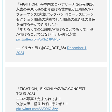
「FIGHT ON」@静岡エコパアリーナ 2days!矢沢
永吉のROCK魂の走り続ける世界観が圧巻!MC!パ
フォーマンス!演出!バックバンド!コーラス!ホーン
セクション!最高の演奏でした!最高の生き様の音色
を浴びる事ができました✨
『年とるってのは細胞が老けることであって、魂
が老けることではない！』by矢沢永吉
pic.twitter.com/uKbZJfWPpx
— ドリカム号 (@GO_DCT_38)
December 1,
2024
「FIGHT ON」EIKICHI YAZAWA CONCERT
TOUR 2024
エコパ最高！たまんねぇよ！
次は大阪、盛り上げに行くぜ！！
pic.twitter.com/vV09IOi3zy