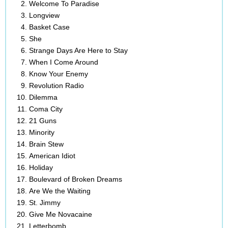
Welcome To Paradise
Longview
Basket Case
She
Strange Days Are Here to Stay
When I Come Around
Know Your Enemy
Revolution Radio
Dilemma
Coma City
21 Guns
Minority
Brain Stew
American Idiot
Holiday
Boulevard of Broken Dreams
Are We the Waiting
St. Jimmy
Give Me Novacaine
Letterbomb