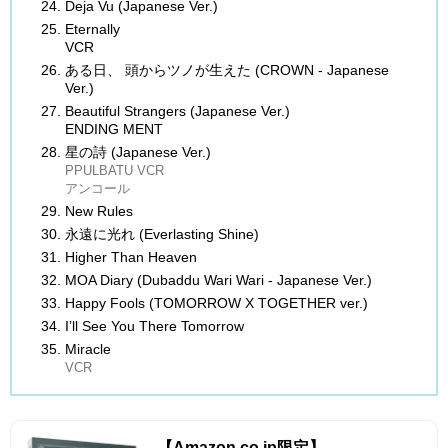
Deja Vu (Japanese Ver.)
Eternally
VCR
ある日、 頭からツノが生えた (CROWN - Japanese
Ver.)
Beautiful Strangers (Japanese Ver.)
ENDING MENT
星の詩 (Japanese Ver.)
PPULBATU VCR
アンコール
New Rules
永遠に光れ (Everlasting Shine)
Higher Than Heaven
MOA Diary (Dubaddu Wari Wari - Japa
nese Ver.)
Happy Fools (TOMORROW X TOGETHER ver.)
I’ll See You There Tomorrow
Miracle
VCR
【Amazon.co.jp限定】