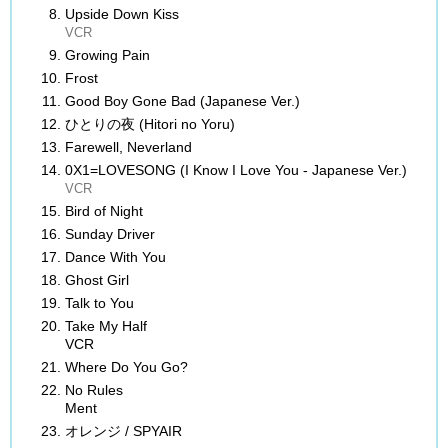
Upside Down Kiss
VCR
Growing Pain
Frost
Good Boy Gone Bad (Japanese Ver.)
ひとりの夜 (Hitori no Yoru)
Farewell, Neverland
0X1=LOVESONG (I Know I Love You - Japanese Ver.)
VCR
Bird of Night
Sunday Driver
Dance With You
Ghost Girl
Talk to You
Take My Half
VCR
Where Do You Go?
No Rules
Ment
オレンジ / SPYAIR