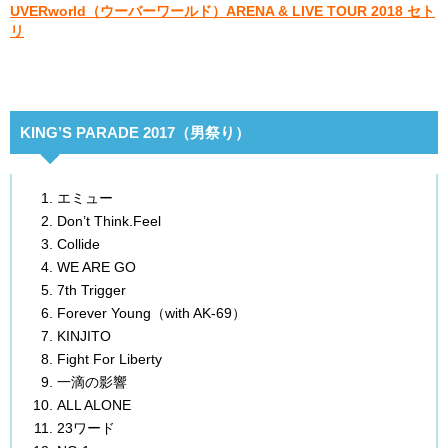
UVERworld（ウーバーワールド）ARENA & LIVE TOUR 2018 セト
リ
KING’S PARADE 2017（男祭り）
エミュー
Don’t Think.Feel
Collide
WE ARE GO
7th Trigger
Forever Young（with AK-69）
KINJITO
Fight For Liberty
一滴の影響
ALL ALONE
23ワード