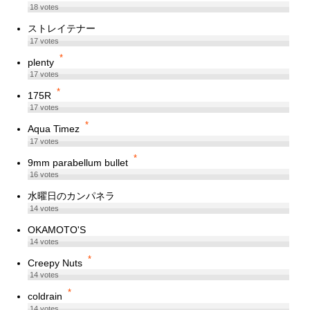
18
votes
ストレイテナー
17
votes
*
plenty
17
votes
*
175R
17
votes
*
Aqua Timez
17
votes
*
9mm parabellum bullet
16
votes
水曜日のカンパネラ
14
votes
OKAMOTO'S
14
votes
*
Creepy Nuts
14
votes
*
coldrain
14
votes