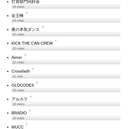
打首獄門同好会
24
votes
*
女王蜂
24
votes
*
夜の本気ダンス
23
votes
*
KICK THE CAN CREW
23
votes
*
Aimer
22
votes
*
Crossfaith
21
vote
*
OLDCODEX
19
votes
*
アルカラ
19
votes
*
BRADIO
19
votes
*
MUCC