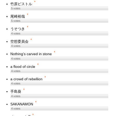
*
竹原ピストル
5
votes
*
尾崎裕哉
5
votes
*
うそつき
4
votes
*
空想委員会
4
votes
*
Nothing's carved in stone
4
votes
*
a flood of circle
4
votes
*
a crowd of rebellion
4
votes
*
手島葵
4
votes
*
SAKANAMON
4
votes
*