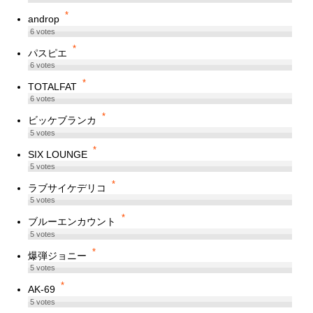
*
androp
6
votes
*
パスピエ
6
votes
*
TOTALFAT
6
votes
*
ビッケブランカ
5
votes
*
SIX LOUNGE
5
votes
*
ラブサイケデリコ
5
votes
*
ブルーエンカウント
5
votes
*
爆弾ジョニー
5
votes
*
AK-69
5
votes