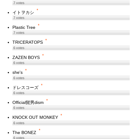
7
votes
*
イトヲカシ
7
votes
*
Plastic Tree
7
votes
*
TRICERATOPS
6
votes
*
ZAZEN BOYS
6
votes
*
she's
6
votes
*
ドレスコーズ
6
votes
*
Official髭男dism
6
votes
*
KNOCK OUT MONKEY
6
votes
*
The BONEZ
6
votes