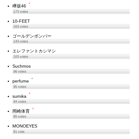
*
欅坂46
173
votes
10-FEET
163
votes
ゴールデンボンバー
143
votes
エレファントカシマシ
103
votes
Suchmos
96
votes
*
perfume
95
votes
*
sumika
94
votes
*
岡崎体育
85
votes
MONOEYES
81
vote