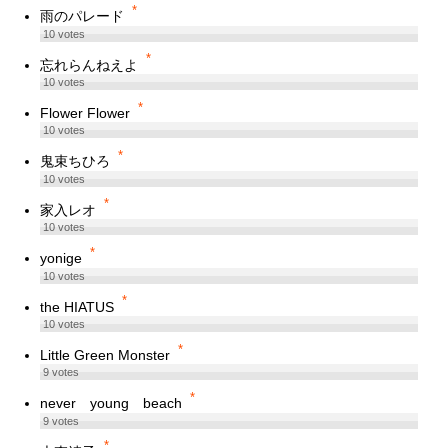
*
雨のパレード
10
votes
*
忘れらんねえよ
10
votes
*
Flower Flower
10
votes
*
鬼束ちひろ
10
votes
*
家入レオ
10
votes
*
yonige
10
votes
*
the HIATUS
10
votes
*
Little Green Monster
9
votes
*
never young beach
9
votes
*