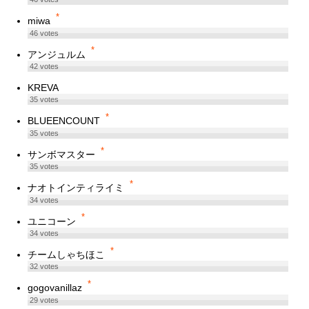
*
miwa
46
votes
*
アンジュルム
42
votes
KREVA
35
votes
*
BLUEENCOUNT
35
votes
*
サンボマスター
35
votes
*
ナオトインティライミ
34
votes
*
ユニコーン
34
votes
*
チームしゃちほこ
32
votes
*
gogovanillaz
29
votes