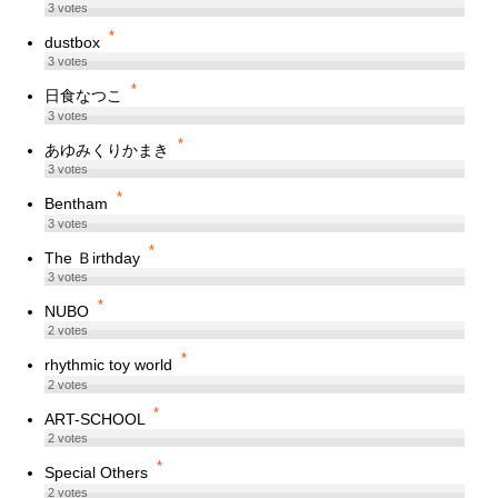
3
votes
*
dustbox
3
votes
*
日食なつこ
3
votes
*
あゆみくりかまき
3
votes
*
Bentham
3
votes
*
The Ｂirthday
3
votes
*
NUBO
2
votes
*
rhythmic toy world
2
votes
*
ART-SCHOOL
2
votes
*
Special Others
2
votes