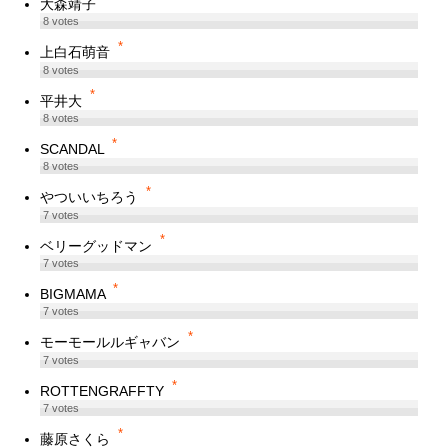
大森靖子
8
votes
*
上白石萌音
8
votes
*
平井大
8
votes
*
SCANDAL
8
votes
*
やついいちろう
7
votes
*
ベリーグッドマン
7
votes
*
BIGMAMA
7
votes
*
モーモールルギャバン
7
votes
*
ROTTENGRAFFTY
7
votes
*
藤原さくら