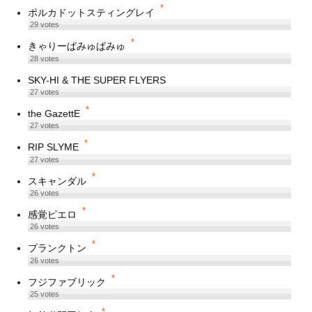
*
ポルカドットスティングレイ
29
votes
*
きゃりーぱみゅぱみゅ
28
votes
SKY-HI & THE SUPER FLYERS
27
votes
*
the GazettE
27
votes
*
RIP SLYME
27
votes
*
スキャンダル
26
votes
*
感覚ピエロ
26
votes
*
プランクトン
26
votes
*
フジファブリック
25
votes
*