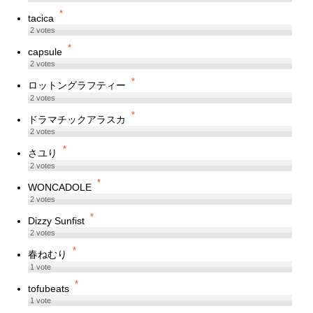
*
tacica
2
votes
*
capsule
2
votes
*
ロットングラフティー
2
votes
*
ドラマチックアラスカ
2
votes
*
さユり
2
votes
*
WONCADOLE
2
votes
*
Dizzy Sunfist
2
votes
*
春ねむり
1
vote
*
tofubeats
1
vote