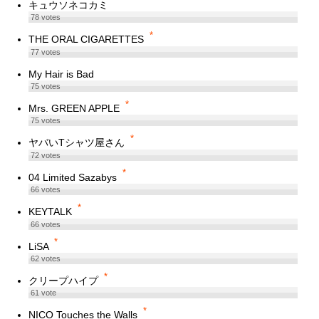
キュウソネコカミ
78
votes
*
THE ORAL CIGARETTES
77
votes
My Hair is Bad
75
votes
*
Mrs. GREEN APPLE
75
votes
*
ヤバいTシャツ屋さん
72
votes
*
04 Limited Sazabys
66
votes
*
KEYTALK
66
votes
*
LiSA
62
votes
*
クリープハイプ
61
vote
*
NICO Touches the Walls