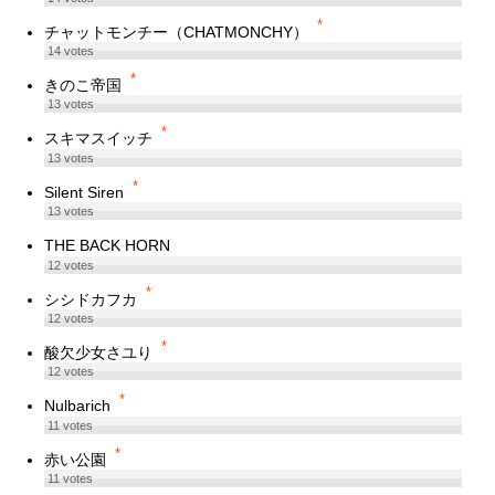
*
チャットモンチー（CHATMONCHY）
14
votes
*
きのこ帝国
13
votes
*
スキマスイッチ
13
votes
*
Silent Siren
13
votes
THE BACK HORN
12
votes
*
シシドカフカ
12
votes
*
酸欠少女さユり
12
votes
*
Nulbarich
11
votes
*
赤い公園
11
votes