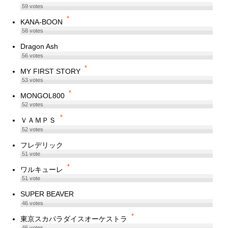
59
votes
*
KANA-BOON
58
votes
Dragon Ash
56
votes
*
MY FIRST STORY
53
votes
*
MONGOL800
52
votes
*
ＶＡＭＰＳ
52
votes
フレデリック
51
vote
*
ワルキューレ
51
vote
SUPER BEAVER
46
votes
*
東京スカパラダイスオーケストラ
46
votes