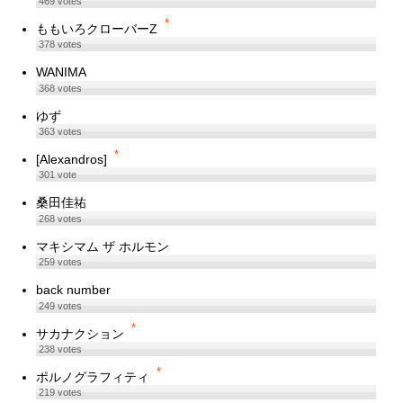
469
votes
*
ももいろクローバーZ
378
votes
WANIMA
368
votes
ゆず
363
votes
*
[Alexandros]
301
vote
桑田佳祐
268
votes
マキシマム ザ ホルモン
259
votes
back number
249
votes
*
サカナクション
238
votes
*
ポルノグラフィティ
219
votes