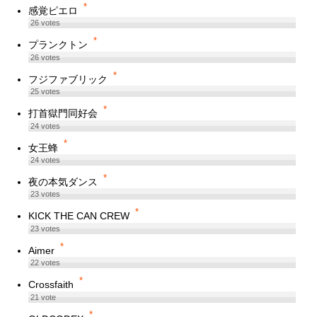
*
感覚ピエロ
26
votes
*
プランクトン
26
votes
*
フジファブリック
25
votes
*
打首獄門同好会
24
votes
*
女王蜂
24
votes
*
夜の本気ダンス
23
votes
*
KICK THE CAN CREW
23
votes
*
Aimer
22
votes
*
Crossfaith
21
vote
*