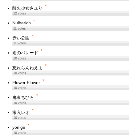
*
酸欠少女さユり
12
votes
*
Nulbarich
11
votes
*
赤い公園
11
votes
*
雨のパレード
10
votes
*
忘れらんねえよ
10
votes
*
Flower Flower
10
votes
*
鬼束ちひろ
10
votes
*
家入レオ
10
votes
*
yonige
10
votes