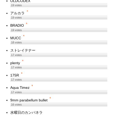
OLDCODEX
19
votes
*
アルカラ
19
votes
*
BRADIO
19
votes
*
MUCC
18
votes
ストレイテナー
17
votes
*
plenty
17
votes
*
175R
17
votes
*
Aqua Timez
17
votes
*
9mm parabellum bullet
16
votes
水曜日のカンパネラ