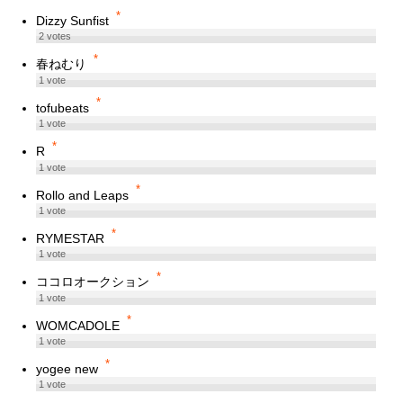
*
Dizzy Sunfist
2
votes
*
春ねむり
1
vote
*
tofubeats
1
vote
*
R
1
vote
*
Rollo and Leaps
1
vote
*
RYMESTAR
1
vote
*
ココロオークション
1
vote
*
WOMCADOLE
1
vote
*
yogee new
1
vote