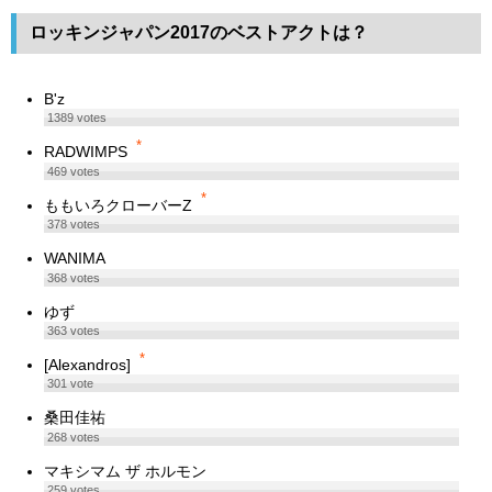
ロッキンジャパン2017のベストアクトは？
B'z
1389
votes
*
RADWIMPS
469
votes
*
ももいろクローバーZ
378
votes
WANIMA
368
votes
ゆず
363
votes
*
[Alexandros]
301
vote
桑田佳祐
268
votes
マキシマム ザ ホルモン
259
votes