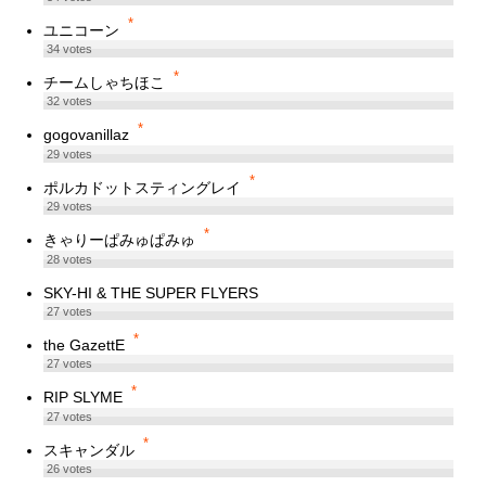
*
ユニコーン
34
votes
*
チームしゃちほこ
32
votes
*
gogovanillaz
29
votes
*
ポルカドットスティングレイ
29
votes
*
きゃりーぱみゅぱみゅ
28
votes
SKY-HI & THE SUPER FLYERS
27
votes
*
the GazettE
27
votes
*
RIP SLYME
27
votes
*
スキャンダル
26
votes