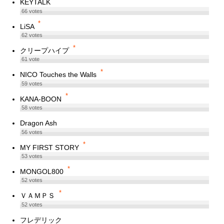
KEYTALK
66
votes
*
LiSA
62
votes
*
クリープハイプ
61
vote
*
NICO Touches the Walls
59
votes
*
KANA-BOON
58
votes
Dragon Ash
56
votes
*
MY FIRST STORY
53
votes
*
MONGOL800
52
votes
*
ＶＡＭＰＳ
52
votes
フレデリック