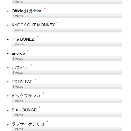
6
votes
*
Official髭男dism
6
votes
*
KNOCK OUT MONKEY
6
votes
*
The BONEZ
6
votes
*
androp
6
votes
*
パスピエ
6
votes
*
TOTALFAT
6
votes
*
ビッケブランカ
5
votes
*
SIX LOUNGE
5
votes
*
ラブサイケデリコ
5
votes