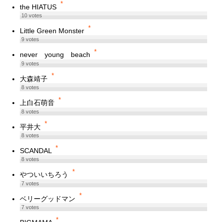
*
the HIATUS
10
votes
*
Little Green Monster
9
votes
*
never young beach
9
votes
*
大森靖子
8
votes
*
上白石萌音
8
votes
*
平井大
8
votes
*
SCANDAL
8
votes
*
やついいちろう
7
votes
*
ベリーグッドマン
7
votes
*