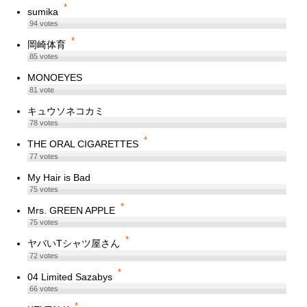
*
sumika
94
votes
*
岡崎体育
85
votes
MONOEYES
81
vote
キュウソネコカミ
78
votes
*
THE ORAL CIGARETTES
77
votes
My Hair is Bad
75
votes
*
Mrs. GREEN APPLE
75
votes
*
ヤバいTシャツ屋さん
72
votes
*
04 Limited Sazabys
66
votes
*