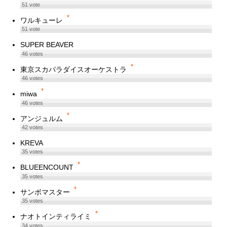
51
vote
*
ワルキューレ
51
vote
SUPER BEAVER
46
votes
*
東京スカパラダイスオーケストラ
46
votes
*
miwa
46
votes
*
アンジュルム
42
votes
KREVA
35
votes
*
BLUEENCOUNT
35
votes
*
サンボマスター
35
votes
*
ナオトインティライミ
34
votes