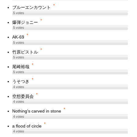
*
ブルーエンカウント
5
votes
*
爆弾ジョニー
5
votes
*
AK-69
5
votes
*
竹原ピストル
5
votes
*
尾崎裕哉
5
votes
*
うそつき
4
votes
*
空想委員会
4
votes
*
Nothing's carved in stone
4
votes
*
a flood of circle
4
votes