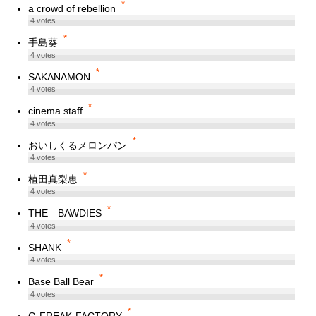
*
a crowd of rebellion
4
votes
*
手島葵
4
votes
*
SAKANAMON
4
votes
*
cinema staff
4
votes
*
おいしくるメロンパン
4
votes
*
植田真梨恵
4
votes
*
THE BAWDIES
4
votes
*
SHANK
4
votes
*
Base Ball Bear
4
votes
*
G-FREAK-FACTORY