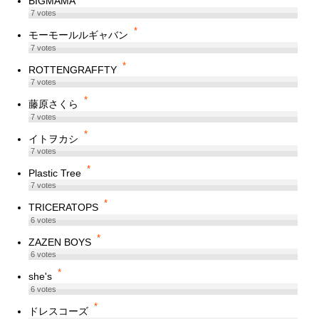
BIGMAMA
7
votes
*
モーモールルギャバン
7
votes
*
ROTTENGRAFFTY
7
votes
*
藤原さくら
7
votes
*
イトヲカシ
7
votes
*
Plastic Tree
7
votes
*
TRICERATOPS
6
votes
*
ZAZEN BOYS
6
votes
*
she's
6
votes
*
ドレスコーズ