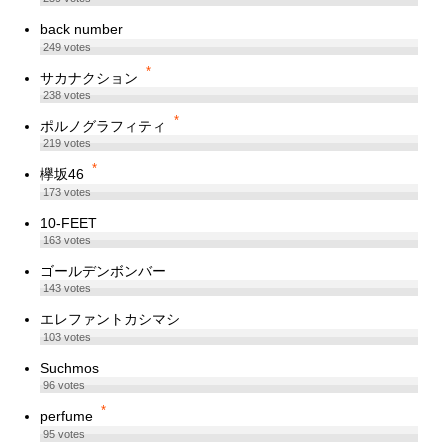
back number
249
votes
*
サカナクション
238
votes
*
ポルノグラフィティ
219
votes
*
欅坂46
173
votes
10-FEET
163
votes
ゴールデンボンバー
143
votes
エレファントカシマシ
103
votes
Suchmos
96
votes
*
perfume
95
votes