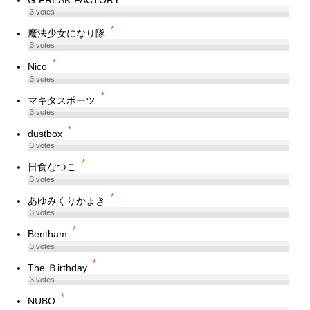
3
votes
*
魔法少女になり隊
3
votes
*
Nico
3
votes
*
マキタスポーツ
3
votes
*
dustbox
3
votes
*
日食なつこ
3
votes
*
あゆみくりかまき
3
votes
*
Bentham
3
votes
*
The Ｂirthday
3
votes
*
NUBO