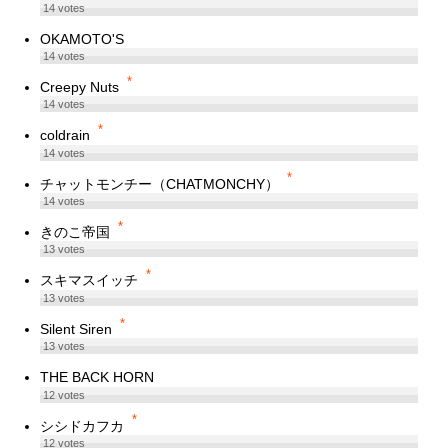
14
votes
OKAMOTO'S
14
votes
*
Creepy Nuts
14
votes
*
coldrain
14
votes
*
チャットモンチー（CHATMONCHY）
14
votes
*
きのこ帝国
13
votes
*
スキマスイッチ
13
votes
*
Silent Siren
13
votes
THE BACK HORN
12
votes
*
シシドカフカ
12
votes