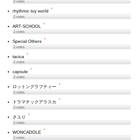
2
votes
*
rhythmic toy world
2
votes
*
ART-SCHOOL
2
votes
*
Special Others
2
votes
*
tacica
2
votes
*
capsule
2
votes
*
ロットングラフティー
2
votes
*
ドラマチックアラスカ
2
votes
*
さユり
2
votes
*
WONCADOLE
2
votes