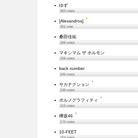
ゆず
363
votes
*
[Alexandros]
301
vote
桑田佳祐
268
votes
マキシマム ザ ホルモン
259
votes
back number
249
votes
*
サカナクション
238
votes
*
ポルノグラフィティ
219
votes
*
欅坂46
173
votes
10-FEET
163
votes