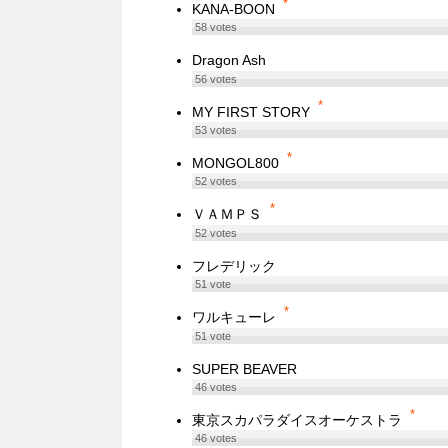
*
KANA-BOON
58
votes
Dragon Ash
56
votes
*
MY FIRST STORY
53
votes
*
MONGOL800
52
votes
*
ＶＡＭＰＳ
52
votes
フレデリック
51
vote
*
ワルキューレ
51
vote
SUPER BEAVER
46
votes
*
東京スカパラダイスオーケストラ
46
votes