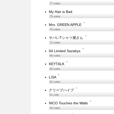
77
votes
My Hair is Bad
75
votes
*
Mrs. GREEN APPLE
75
votes
*
ヤバいTシャツ屋さん
72
votes
*
04 Limited Sazabys
66
votes
*
KEYTALK
66
votes
*
LiSA
62
votes
*
クリープハイプ
61
vote
*
NICO Touches the Walls
59
votes