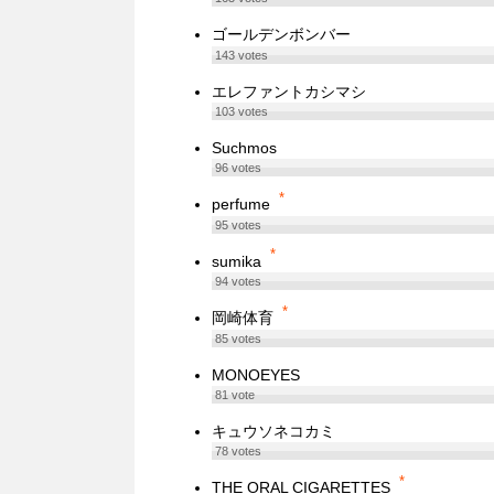
ゴールデンボンバー
143
votes
エレファントカシマシ
103
votes
Suchmos
96
votes
*
perfume
95
votes
*
sumika
94
votes
*
岡崎体育
85
votes
MONOEYES
81
vote
キュウソネコカミ
78
votes
*
THE ORAL CIGARETTES