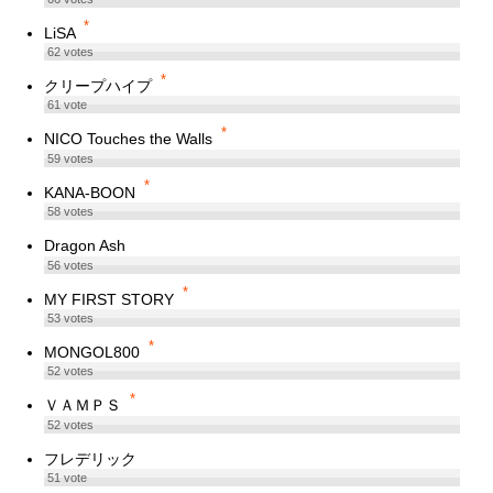
*
LiSA
62
votes
*
クリープハイプ
61
vote
*
NICO Touches the Walls
59
votes
*
KANA-BOON
58
votes
Dragon Ash
56
votes
*
MY FIRST STORY
53
votes
*
MONGOL800
52
votes
*
ＶＡＭＰＳ
52
votes
フレデリック
51
vote