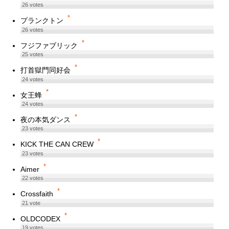
26
votes
*
プランクトン
26
votes
*
フジファブリック
25
votes
*
打首獄門同好会
24
votes
*
女王蜂
24
votes
*
夜の本気ダンス
23
votes
*
KICK THE CAN CREW
23
votes
*
Aimer
22
votes
*
Crossfaith
21
vote
*
OLDCODEX
19
votes