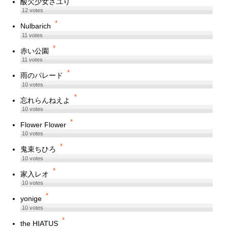
酸欠少女さユり
12
votes
*
Nulbarich
11
votes
*
赤い公園
11
votes
*
雨のパレード
10
votes
*
忘れらんねえよ
10
votes
*
Flower Flower
10
votes
*
鬼束ちひろ
10
votes
*
家入レオ
10
votes
*
yonige
10
votes
*
the HIATUS