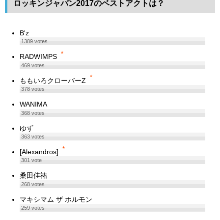
ロッキンジャパン2017のベストアクトは？
B'z
1389
votes
*
RADWIMPS
469
votes
*
ももいろクローバーZ
378
votes
WANIMA
368
votes
ゆず
363
votes
*
[Alexandros]
301
vote
桑田佳祐
268
votes
マキシマム ザ ホルモン
259
votes