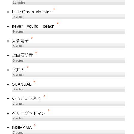
10
votes
*
Little Green Monster
9
votes
*
never young beach
9
votes
*
大森靖子
8
votes
*
上白石萌音
8
votes
*
平井大
8
votes
*
SCANDAL
8
votes
*
やついいちろう
7
votes
*
ベリーグッドマン
7
votes
*
BIGMAMA
7
votes