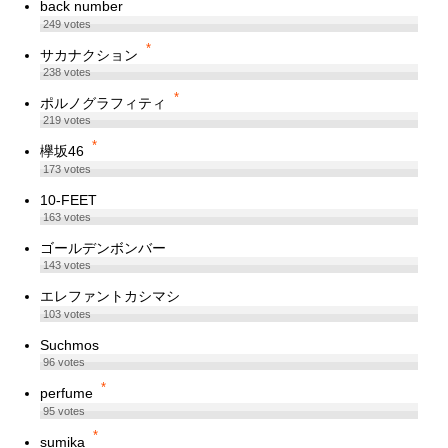
back number
249
votes
*
サカナクション
238
votes
*
ポルノグラフィティ
219
votes
*
欅坂46
173
votes
10-FEET
163
votes
ゴールデンボンバー
143
votes
エレファントカシマシ
103
votes
Suchmos
96
votes
*
perfume
95
votes
*
sumika