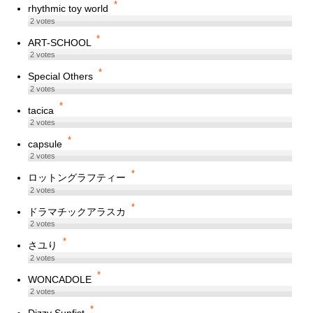
*
rhythmic toy world
2
votes
*
ART-SCHOOL
2
votes
*
Special Others
2
votes
*
tacica
2
votes
*
capsule
2
votes
*
ロットングラフティー
2
votes
*
ドラマチックアラスカ
2
votes
*
さユり
2
votes
*
WONCADOLE
2
votes
*
Dizzy Sunfist