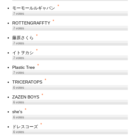
*
モーモールルギャバン
7
votes
*
ROTTENGRAFFTY
7
votes
*
藤原さくら
7
votes
*
イトヲカシ
7
votes
*
Plastic Tree
7
votes
*
TRICERATOPS
6
votes
*
ZAZEN BOYS
6
votes
*
she's
6
votes
*
ドレスコーズ
6
votes