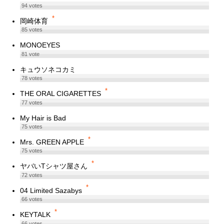
94
votes
*
岡崎体育
85
votes
MONOEYES
81
vote
キュウソネコカミ
78
votes
*
THE ORAL CIGARETTES
77
votes
My Hair is Bad
75
votes
*
Mrs. GREEN APPLE
75
votes
*
ヤバいTシャツ屋さん
72
votes
*
04 Limited Sazabys
66
votes
*
KEYTALK
66
votes