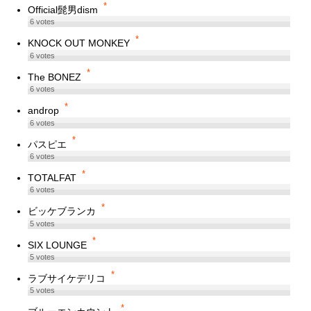
*
Official髭男dism
6
votes
*
KNOCK OUT MONKEY
6
votes
*
The BONEZ
6
votes
*
androp
6
votes
*
パスピエ
6
votes
*
TOTALFAT
6
votes
*
ビッケブランカ
5
votes
*
SIX LOUNGE
5
votes
*
ラブサイケデリコ
5
votes
*