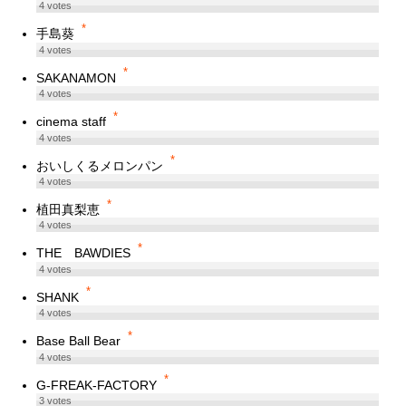
4
votes
*
手島葵
4
votes
*
SAKANAMON
4
votes
*
cinema staff
4
votes
*
おいしくるメロンパン
4
votes
*
植田真梨恵
4
votes
*
THE BAWDIES
4
votes
*
SHANK
4
votes
*
Base Ball Bear
4
votes
*
G-FREAK-FACTORY
3
votes