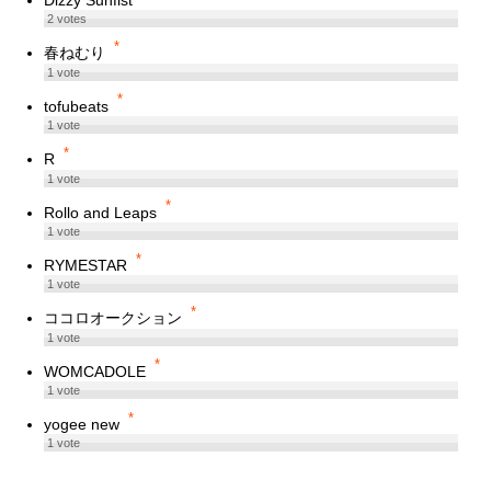
2
votes
*
春ねむり
1
vote
*
tofubeats
1
vote
*
R
1
vote
*
Rollo and Leaps
1
vote
*
RYMESTAR
1
vote
*
ココロオークション
1
vote
*
WOMCADOLE
1
vote
*
yogee new
1
vote