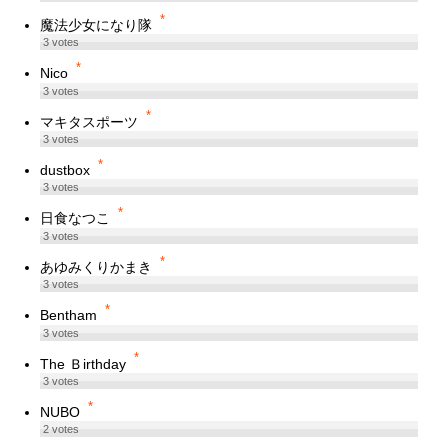
*
魔法少女になり隊
3
votes
*
Nico
3
votes
*
マキタスポーツ
3
votes
*
dustbox
3
votes
*
日食なつこ
3
votes
*
あゆみくりかまき
3
votes
*
Bentham
3
votes
*
The Ｂirthday
3
votes
*
NUBO
2
votes