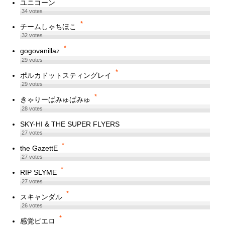
ユニコーン
34
votes
*
チームしゃちほこ
32
votes
*
gogovanillaz
29
votes
*
ポルカドットスティングレイ
29
votes
*
きゃりーぱみゅぱみゅ
28
votes
SKY-HI & THE SUPER FLYERS
27
votes
*
the GazettE
27
votes
*
RIP SLYME
27
votes
*
スキャンダル
26
votes
*
感覚ピエロ