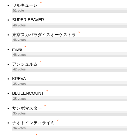
*
ワルキューレ
51
vote
SUPER BEAVER
46
votes
*
東京スカパラダイスオーケストラ
46
votes
*
miwa
46
votes
*
アンジュルム
42
votes
KREVA
35
votes
*
BLUEENCOUNT
35
votes
*
サンボマスター
35
votes
*
ナオトインティライミ
34
votes
*