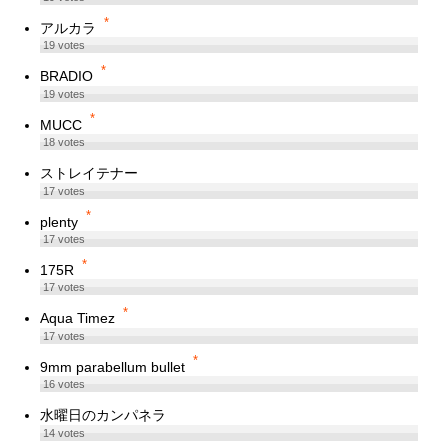
*
アルカラ
19
votes
*
BRADIO
19
votes
*
MUCC
18
votes
ストレイテナー
17
votes
*
plenty
17
votes
*
175R
17
votes
*
Aqua Timez
17
votes
*
9mm parabellum bullet
16
votes
水曜日のカンパネラ
14
votes