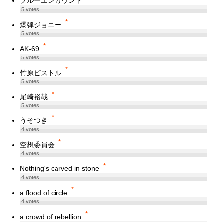
ブルーエンカウント
5
votes
*
爆弾ジョニー
5
votes
*
AK-69
5
votes
*
竹原ピストル
5
votes
*
尾崎裕哉
5
votes
*
うそつき
4
votes
*
空想委員会
4
votes
*
Nothing's carved in stone
4
votes
*
a flood of circle
4
votes
*
a crowd of rebellion