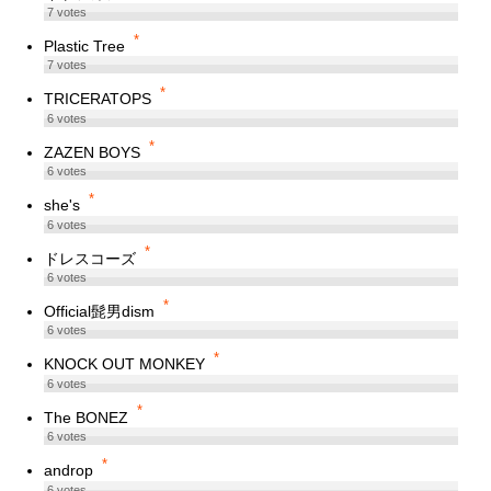
7
votes
*
Plastic Tree
7
votes
*
TRICERATOPS
6
votes
*
ZAZEN BOYS
6
votes
*
she's
6
votes
*
ドレスコーズ
6
votes
*
Official髭男dism
6
votes
*
KNOCK OUT MONKEY
6
votes
*
The BONEZ
6
votes
*
androp
6
votes