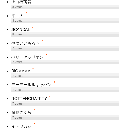
*
上白石萌音
8
votes
*
平井大
8
votes
*
SCANDAL
8
votes
*
やついいちろう
7
votes
*
ベリーグッドマン
7
votes
*
BIGMAMA
7
votes
*
モーモールルギャバン
7
votes
*
ROTTENGRAFFTY
7
votes
*
藤原さくら
7
votes
*
イトヲカシ