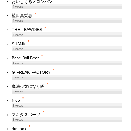
おいしくるメロンパン
4
votes
*
植田真梨恵
4
votes
*
THE BAWDIES
4
votes
*
SHANK
4
votes
*
Base Ball Bear
4
votes
*
G-FREAK-FACTORY
3
votes
*
魔法少女になり隊
3
votes
*
Nico
3
votes
*
マキタスポーツ
3
votes
*
dustbox