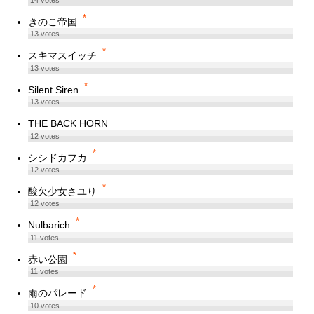
14
votes
*
きのこ帝国
13
votes
*
スキマスイッチ
13
votes
*
Silent Siren
13
votes
THE BACK HORN
12
votes
*
シシドカフカ
12
votes
*
酸欠少女さユり
12
votes
*
Nulbarich
11
votes
*
赤い公園
11
votes
*
雨のパレード
10
votes