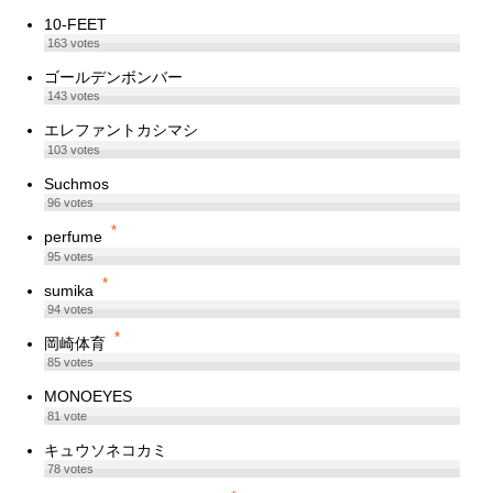
10-FEET
163
votes
ゴールデンボンバー
143
votes
エレファントカシマシ
103
votes
Suchmos
96
votes
*
perfume
95
votes
*
sumika
94
votes
*
岡崎体育
85
votes
MONOEYES
81
vote
キュウソネコカミ
78
votes