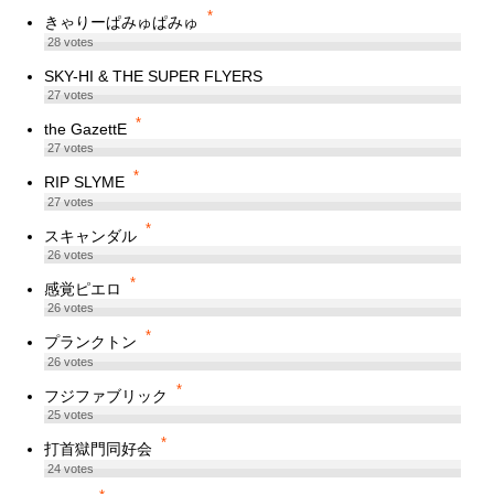
*
きゃりーぱみゅぱみゅ
28
votes
SKY-HI & THE SUPER FLYERS
27
votes
*
the GazettE
27
votes
*
RIP SLYME
27
votes
*
スキャンダル
26
votes
*
感覚ピエロ
26
votes
*
プランクトン
26
votes
*
フジファブリック
25
votes
*
打首獄門同好会
24
votes