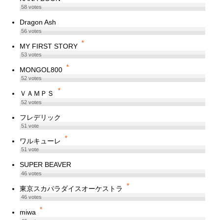
58
votes
Dragon Ash
56
votes
*
MY FIRST STORY
53
votes
*
MONGOL800
52
votes
*
ＶＡＭＰＳ
52
votes
フレデリック
51
vote
*
ワルキューレ
51
vote
SUPER BEAVER
46
votes
*
東京スカパラダイスオーケストラ
46
votes
*
miwa