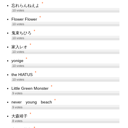
*
忘れらんねえよ
10
votes
*
Flower Flower
10
votes
*
鬼束ちひろ
10
votes
*
家入レオ
10
votes
*
yonige
10
votes
*
the HIATUS
10
votes
*
Little Green Monster
9
votes
*
never young beach
9
votes
*
大森靖子
8
votes