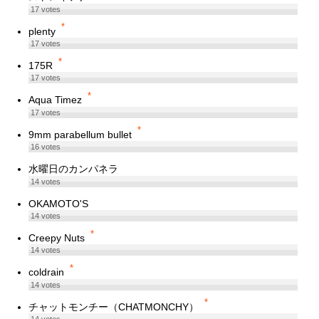
17
votes
*
plenty
17
votes
*
175R
17
votes
*
Aqua Timez
17
votes
*
9mm parabellum bullet
16
votes
水曜日のカンパネラ
14
votes
OKAMOTO'S
14
votes
*
Creepy Nuts
14
votes
*
coldrain
14
votes
*
チャットモンチー（CHATMONCHY）