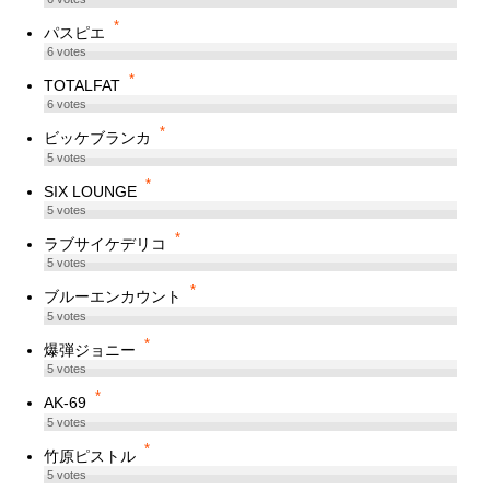
*
パスピエ
6
votes
*
TOTALFAT
6
votes
*
ビッケブランカ
5
votes
*
SIX LOUNGE
5
votes
*
ラブサイケデリコ
5
votes
*
ブルーエンカウント
5
votes
*
爆弾ジョニー
5
votes
*
AK-69
5
votes
*
竹原ピストル
5
votes