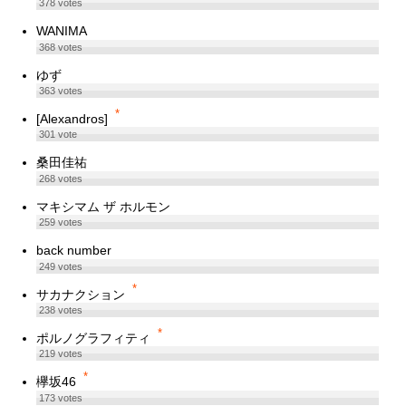
378
votes
WANIMA
368
votes
ゆず
363
votes
*
[Alexandros]
301
vote
桑田佳祐
268
votes
マキシマム ザ ホルモン
259
votes
back number
249
votes
*
サカナクション
238
votes
*
ポルノグラフィティ
219
votes
*
欅坂46
173
votes