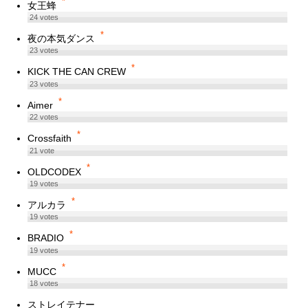
*
女王蜂
24
votes
*
夜の本気ダンス
23
votes
*
KICK THE CAN CREW
23
votes
*
Aimer
22
votes
*
Crossfaith
21
vote
*
OLDCODEX
19
votes
*
アルカラ
19
votes
*
BRADIO
19
votes
*
MUCC
18
votes
ストレイテナー