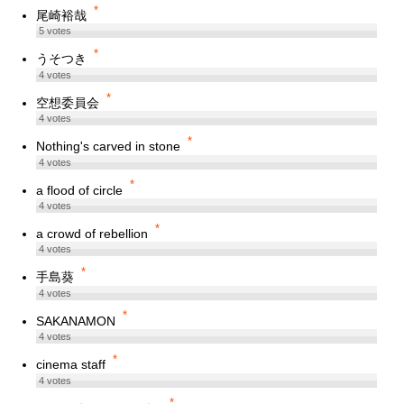
*
尾崎裕哉
5
votes
*
うそつき
4
votes
*
空想委員会
4
votes
*
Nothing's carved in stone
4
votes
*
a flood of circle
4
votes
*
a crowd of rebellion
4
votes
*
手島葵
4
votes
*
SAKANAMON
4
votes
*
cinema staff
4
votes
*