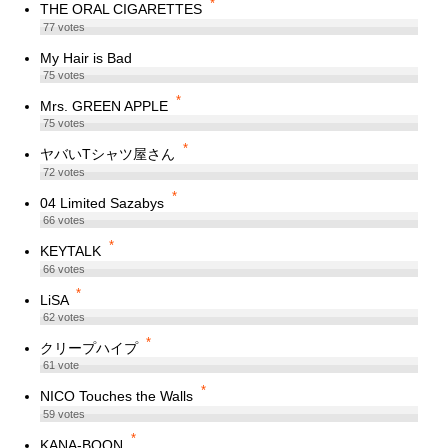
*
THE ORAL CIGARETTES
77
votes
My Hair is Bad
75
votes
*
Mrs. GREEN APPLE
75
votes
*
ヤバいTシャツ屋さん
72
votes
*
04 Limited Sazabys
66
votes
*
KEYTALK
66
votes
*
LiSA
62
votes
*
クリープハイプ
61
vote
*
NICO Touches the Walls
59
votes
*
KANA-BOON