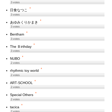
3
votes
*
日食なつこ
3
votes
*
あゆみくりかまき
3
votes
*
Bentham
3
votes
*
The Ｂirthday
3
votes
*
NUBO
2
votes
*
rhythmic toy world
2
votes
*
ART-SCHOOL
2
votes
*
Special Others
2
votes
*
tacica
2
votes