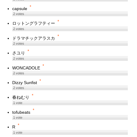
*
capsule
2
votes
*
ロットングラフティー
2
votes
*
ドラマチックアラスカ
2
votes
*
さユり
2
votes
*
WONCADOLE
2
votes
*
Dizzy Sunfist
2
votes
*
春ねむり
1
vote
*
tofubeats
1
vote
*
R
1
vote