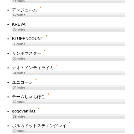
46
votes
*
アンジュルム
42
votes
KREVA
35
votes
*
BLUEENCOUNT
35
votes
*
サンボマスター
35
votes
*
ナオトインティライミ
34
votes
*
ユニコーン
34
votes
*
チームしゃちほこ
32
votes
*
gogovanillaz
29
votes
*
ポルカドットスティングレイ
29
votes