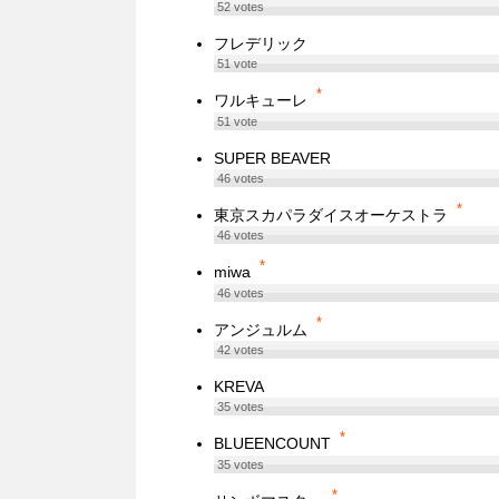
52
votes
フレデリック
51
vote
*
ワルキューレ
51
vote
SUPER BEAVER
46
votes
*
東京スカパラダイスオーケストラ
46
votes
*
miwa
46
votes
*
アンジュルム
42
votes
KREVA
35
votes
*
BLUEENCOUNT
35
votes
*