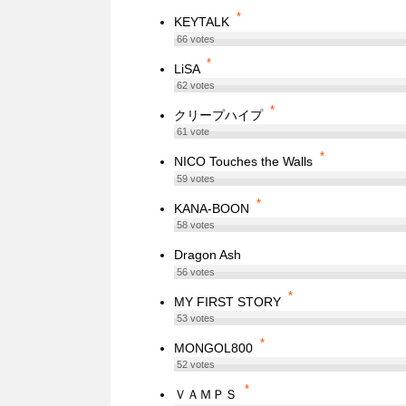
*
KEYTALK
66
votes
*
LiSA
62
votes
*
クリープハイプ
61
vote
*
NICO Touches the Walls
59
votes
*
KANA-BOON
58
votes
Dragon Ash
56
votes
*
MY FIRST STORY
53
votes
*
MONGOL800
52
votes
*
ＶＡＭＰＳ