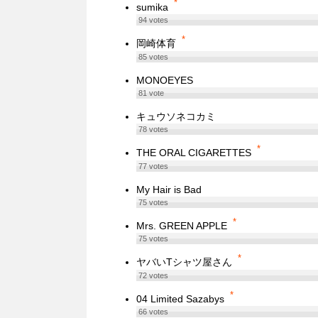
*
sumika
94
votes
*
岡崎体育
85
votes
MONOEYES
81
vote
キュウソネコカミ
78
votes
*
THE ORAL CIGARETTES
77
votes
My Hair is Bad
75
votes
*
Mrs. GREEN APPLE
75
votes
*
ヤバいTシャツ屋さん
72
votes
*
04 Limited Sazabys
66
votes