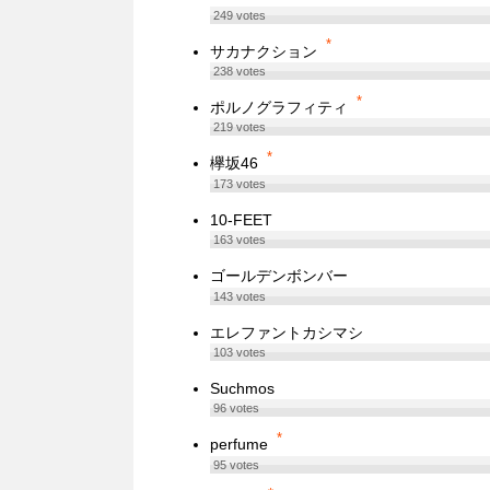
249
votes
*
サカナクション
238
votes
*
ポルノグラフィティ
219
votes
*
欅坂46
173
votes
10-FEET
163
votes
ゴールデンボンバー
143
votes
エレファントカシマシ
103
votes
Suchmos
96
votes
*
perfume
95
votes