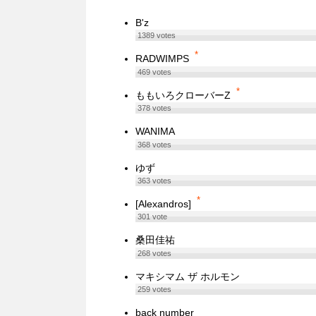
B'z
1389
votes
*
RADWIMPS
469
votes
*
ももいろクローバーZ
378
votes
WANIMA
368
votes
ゆず
363
votes
*
[Alexandros]
301
vote
桑田佳祐
268
votes
マキシマム ザ ホルモン
259
votes
back number