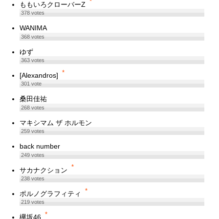
*
ももいろクローバーZ
378
votes
WANIMA
368
votes
ゆず
363
votes
*
[Alexandros]
301
vote
桑田佳祐
268
votes
マキシマム ザ ホルモン
259
votes
back number
249
votes
*
サカナクション
238
votes
*
ポルノグラフィティ
219
votes
*
欅坂46