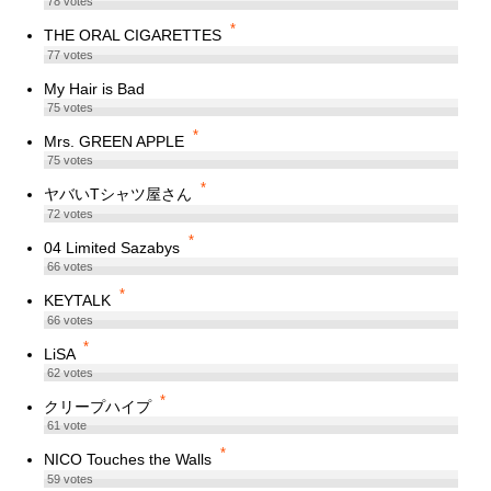
78
votes
*
THE ORAL CIGARETTES
77
votes
My Hair is Bad
75
votes
*
Mrs. GREEN APPLE
75
votes
*
ヤバいTシャツ屋さん
72
votes
*
04 Limited Sazabys
66
votes
*
KEYTALK
66
votes
*
LiSA
62
votes
*
クリープハイプ
61
vote
*
NICO Touches the Walls
59
votes