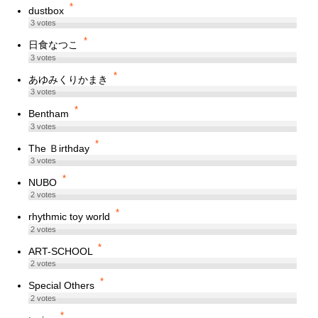
*
dustbox
3
votes
*
日食なつこ
3
votes
*
あゆみくりかまき
3
votes
*
Bentham
3
votes
*
The Ｂirthday
3
votes
*
NUBO
2
votes
*
rhythmic toy world
2
votes
*
ART-SCHOOL
2
votes
*
Special Others
2
votes
*