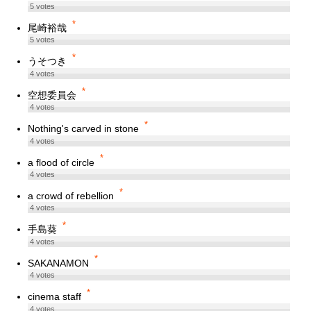
5
votes
*
尾崎裕哉
5
votes
*
うそつき
4
votes
*
空想委員会
4
votes
*
Nothing's carved in stone
4
votes
*
a flood of circle
4
votes
*
a crowd of rebellion
4
votes
*
手島葵
4
votes
*
SAKANAMON
4
votes
*
cinema staff
4
votes