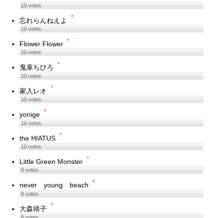
10
votes
*
忘れらんねえよ
10
votes
*
Flower Flower
10
votes
*
鬼束ちひろ
10
votes
*
家入レオ
10
votes
*
yonige
10
votes
*
the HIATUS
10
votes
*
Little Green Monster
9
votes
*
never young beach
9
votes
*
大森靖子
8
votes