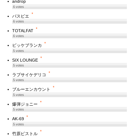
androp
6
votes
*
パスピエ
6
votes
*
TOTALFAT
6
votes
*
ビッケブランカ
5
votes
*
SIX LOUNGE
5
votes
*
ラブサイケデリコ
5
votes
*
ブルーエンカウント
5
votes
*
爆弾ジョニー
5
votes
*
AK-69
5
votes
*
竹原ピストル