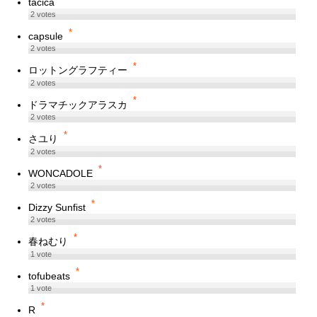
tacica
2
votes
*
capsule
2
votes
*
ロットングラフティー
2
votes
*
ドラマチックアラスカ
2
votes
*
さユり
2
votes
*
WONCADOLE
2
votes
*
Dizzy Sunfist
2
votes
*
春ねむり
1
vote
*
tofubeats
1
vote
*
R