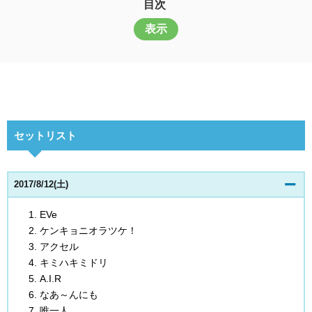
目次
表示
セットリスト
2017/8/12(土)
EVe
ケンキョニオラツケ！
アクセル
キミハキミドリ
A.I.R
なあ～んにも
唯一人