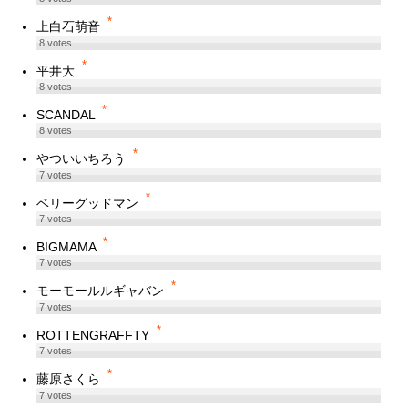
*
上白石萌音
8
votes
*
平井大
8
votes
*
SCANDAL
8
votes
*
やついいちろう
7
votes
*
ベリーグッドマン
7
votes
*
BIGMAMA
7
votes
*
モーモールルギャバン
7
votes
*
ROTTENGRAFFTY
7
votes
*
藤原さくら
7
votes