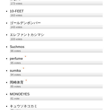
173
votes
10-FEET
163
votes
ゴールデンボンバー
143
votes
エレファントカシマシ
103
votes
Suchmos
96
votes
*
perfume
95
votes
*
sumika
94
votes
*
岡崎体育
85
votes
MONOEYES
81
vote
キュウソネコカミ