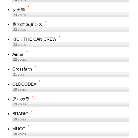
*
女王蜂
24
votes
*
夜の本気ダンス
23
votes
*
KICK THE CAN CREW
23
votes
*
Aimer
22
votes
*
Crossfaith
21
vote
*
OLDCODEX
19
votes
*
アルカラ
19
votes
*
BRADIO
19
votes
*
MUCC
18
votes