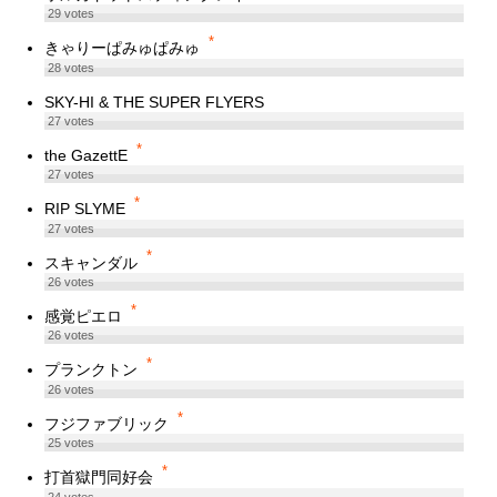
29
votes
*
きゃりーぱみゅぱみゅ
28
votes
SKY-HI & THE SUPER FLYERS
27
votes
*
the GazettE
27
votes
*
RIP SLYME
27
votes
*
スキャンダル
26
votes
*
感覚ピエロ
26
votes
*
プランクトン
26
votes
*
フジファブリック
25
votes
*
打首獄門同好会
24
votes