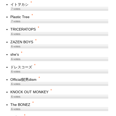
*
イトヲカシ
7
votes
*
Plastic Tree
7
votes
*
TRICERATOPS
6
votes
*
ZAZEN BOYS
6
votes
*
she's
6
votes
*
ドレスコーズ
6
votes
*
Official髭男dism
6
votes
*
KNOCK OUT MONKEY
6
votes
*
The BONEZ
6
votes
*