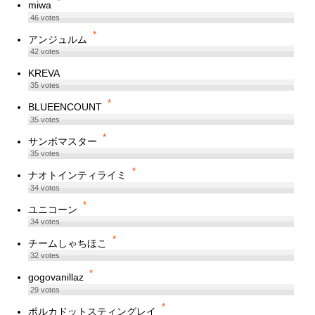
*
miwa
46
votes
*
アンジュルム
42
votes
KREVA
35
votes
*
BLUEENCOUNT
35
votes
*
サンボマスター
35
votes
*
ナオトインティライミ
34
votes
*
ユニコーン
34
votes
*
チームしゃちほこ
32
votes
*
gogovanillaz
29
votes
*
ポルカドットスティングレイ