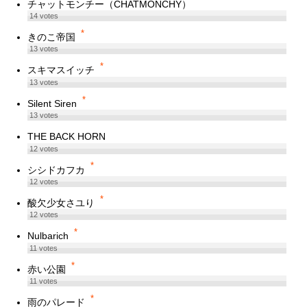
*
チャットモンチー（CHATMONCHY）
14
votes
*
きのこ帝国
13
votes
*
スキマスイッチ
13
votes
*
Silent Siren
13
votes
THE BACK HORN
12
votes
*
シシドカフカ
12
votes
*
酸欠少女さユり
12
votes
*
Nulbarich
11
votes
*
赤い公園
11
votes
*
雨のパレード