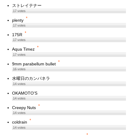
ストレイテナー
17
votes
*
plenty
17
votes
*
175R
17
votes
*
Aqua Timez
17
votes
*
9mm parabellum bullet
16
votes
水曜日のカンパネラ
14
votes
OKAMOTO'S
14
votes
*
Creepy Nuts
14
votes
*
coldrain
14
votes