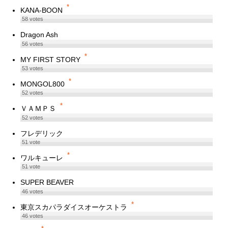
*
KANA-BOON
58
votes
Dragon Ash
56
votes
*
MY FIRST STORY
53
votes
*
MONGOL800
52
votes
*
ＶＡＭＰＳ
52
votes
フレデリック
51
vote
*
ワルキューレ
51
vote
SUPER BEAVER
46
votes
*
東京スカパラダイスオーケストラ
46
votes