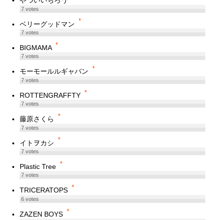
やついいちろう
7
votes
*
ベリーグッドマン
7
votes
*
BIGMAMA
7
votes
*
モーモールルギャバン
7
votes
*
ROTTENGRAFFTY
7
votes
*
藤原さくら
7
votes
*
イトヲカシ
7
votes
*
Plastic Tree
7
votes
*
TRICERATOPS
6
votes
*
ZAZEN BOYS