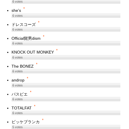
6
votes
*
she's
6
votes
*
ドレスコーズ
6
votes
*
Official髭男dism
6
votes
*
KNOCK OUT MONKEY
6
votes
*
The BONEZ
6
votes
*
androp
6
votes
*
パスピエ
6
votes
*
TOTALFAT
6
votes
*
ビッケブランカ
5
votes