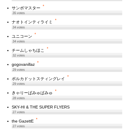
*
サンボマスター
35
votes
*
ナオトインティライミ
34
votes
*
ユニコーン
34
votes
*
チームしゃちほこ
32
votes
*
gogovanillaz
29
votes
*
ポルカドットスティングレイ
29
votes
*
きゃりーぱみゅぱみゅ
28
votes
SKY-HI & THE SUPER FLYERS
27
votes
*
the GazettE
27
votes