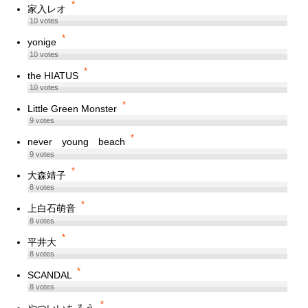
*
家入レオ
10
votes
*
yonige
10
votes
*
the HIATUS
10
votes
*
Little Green Monster
9
votes
*
never young beach
9
votes
*
大森靖子
8
votes
*
上白石萌音
8
votes
*
平井大
8
votes
*
SCANDAL
8
votes
*