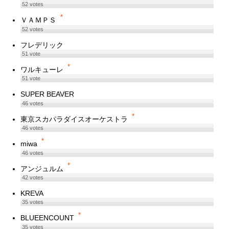
52
votes
*
ＶＡＭＰＳ
52
votes
フレデリック
51
vote
*
ワルキューレ
51
vote
SUPER BEAVER
46
votes
*
東京スカパラダイスオーケストラ
46
votes
*
miwa
46
votes
*
アンジュルム
42
votes
KREVA
35
votes
*
BLUEENCOUNT
35
votes