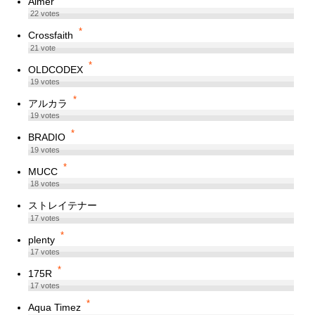
Aimer
22
votes
*
Crossfaith
21
vote
*
OLDCODEX
19
votes
*
アルカラ
19
votes
*
BRADIO
19
votes
*
MUCC
18
votes
ストレイテナー
17
votes
*
plenty
17
votes
*
175R
17
votes
*
Aqua Timez