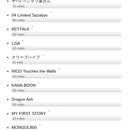
ヤバいTシャツ屋さん
72
votes
*
04 Limited Sazabys
66
votes
*
KEYTALK
66
votes
*
LiSA
62
votes
*
クリープハイプ
61
vote
*
NICO Touches the Walls
59
votes
*
KANA-BOON
58
votes
Dragon Ash
56
votes
*
MY FIRST STORY
53
votes
*
MONGOL800