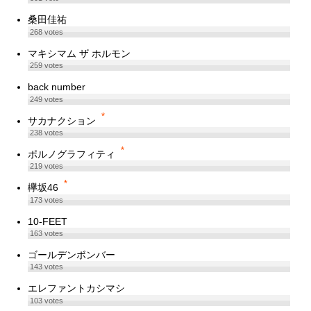
桑田佳祐
268
votes
マキシマム ザ ホルモン
259
votes
back number
249
votes
*
サカナクション
238
votes
*
ポルノグラフィティ
219
votes
*
欅坂46
173
votes
10-FEET
163
votes
ゴールデンボンバー
143
votes
エレファントカシマシ
103
votes