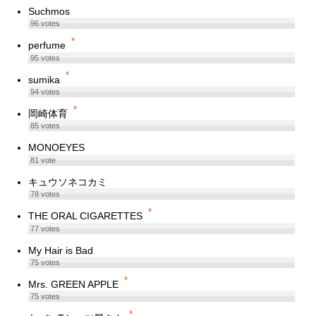
Suchmos
96
votes
*
perfume
95
votes
*
sumika
94
votes
*
岡崎体育
85
votes
MONOEYES
81
vote
キュウソネコカミ
78
votes
*
THE ORAL CIGARETTES
77
votes
My Hair is Bad
75
votes
*
Mrs. GREEN APPLE
75
votes
*