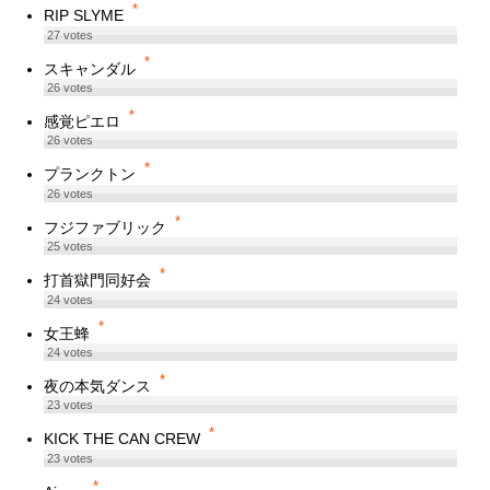
*
RIP SLYME
27
votes
*
スキャンダル
26
votes
*
感覚ピエロ
26
votes
*
プランクトン
26
votes
*
フジファブリック
25
votes
*
打首獄門同好会
24
votes
*
女王蜂
24
votes
*
夜の本気ダンス
23
votes
*
KICK THE CAN CREW
23
votes
*