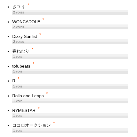
*
さユり
2
votes
*
WONCADOLE
2
votes
*
Dizzy Sunfist
2
votes
*
春ねむり
1
vote
*
tofubeats
1
vote
*
R
1
vote
*
Rollo and Leaps
1
vote
*
RYMESTAR
1
vote
*
ココロオークション
1
vote