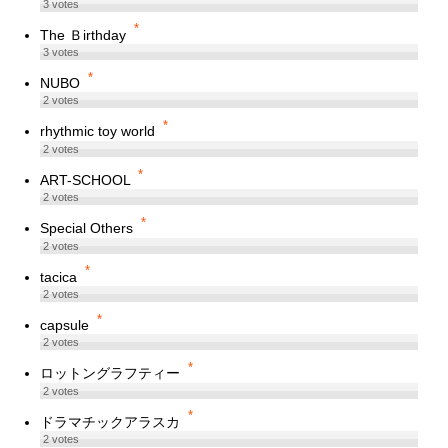
3
votes
*
The Ｂirthday
3
votes
*
NUBO
2
votes
*
rhythmic toy world
2
votes
*
ART-SCHOOL
2
votes
*
Special Others
2
votes
*
tacica
2
votes
*
capsule
2
votes
*
ロットングラフティー
2
votes
*
ドラマチックアラスカ
2
votes