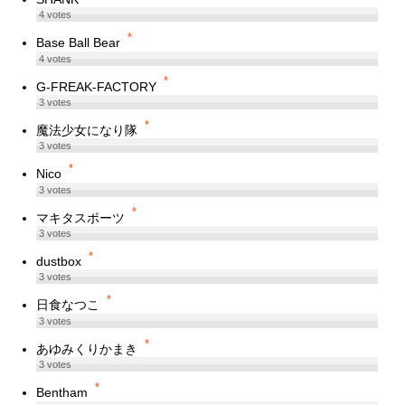
4
votes
*
Base Ball Bear
4
votes
*
G-FREAK-FACTORY
3
votes
*
魔法少女になり隊
3
votes
*
Nico
3
votes
*
マキタスポーツ
3
votes
*
dustbox
3
votes
*
日食なつこ
3
votes
*
あゆみくりかまき
3
votes
*
Bentham