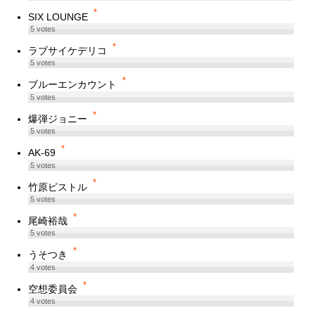
*
SIX LOUNGE
5
votes
*
ラブサイケデリコ
5
votes
*
ブルーエンカウント
5
votes
*
爆弾ジョニー
5
votes
*
AK-69
5
votes
*
竹原ピストル
5
votes
*
尾崎裕哉
5
votes
*
うそつき
4
votes
*
空想委員会
4
votes