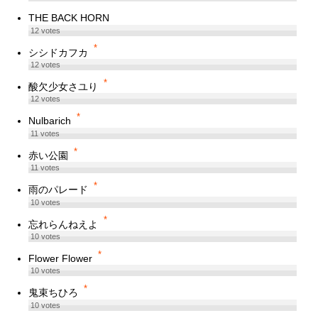
THE BACK HORN
12
votes
*
シシドカフカ
12
votes
*
酸欠少女さユり
12
votes
*
Nulbarich
11
votes
*
赤い公園
11
votes
*
雨のパレード
10
votes
*
忘れらんねえよ
10
votes
*
Flower Flower
10
votes
*
鬼束ちひろ
10
votes