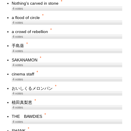
*
Nothing's carved in stone
4
votes
*
a flood of circle
4
votes
*
a crowd of rebellion
4
votes
*
手島葵
4
votes
*
SAKANAMON
4
votes
*
cinema staff
4
votes
*
おいしくるメロンパン
4
votes
*
植田真梨恵
4
votes
*
THE BAWDIES
4
votes
*
SHANK