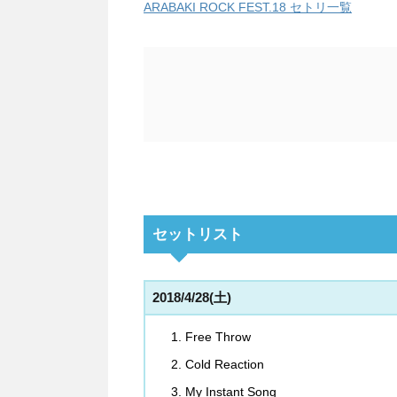
ARABAKI ROCK FEST.18 セトリ一覧
セットリスト
2018/4/28(土)
Free Throw
Cold Reaction
My Instant Song