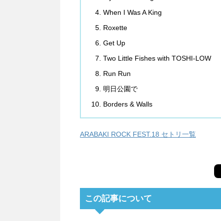
When I Was A King
Roxette
Get Up
Two Little Fishes with TOSHI-LOW
Run Run
明日公園で
Borders & Walls
ARABAKI ROCK FEST.18 セトリ一覧
この記事について