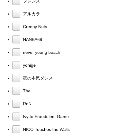
フレンズ
アルカラ
Creepy Nuts
NANBA69
never young beach
yonige
夜の本気ダンス
The
ReN
Ivy to Fraudulent Game
NICO Touches the Walls