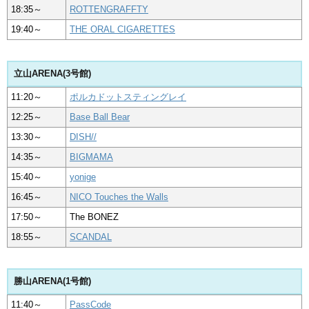
18:35～
ROTTENGRAFFTY
19:40～
THE ORAL CIGARETTES
立山ARENA(3号館)
11:20～
ポルカドットスティングレイ
12:25～
Base Ball Bear
13:30～
DISH//
14:35～
BIGMAMA
15:40～
yonige
16:45～
NICO Touches the Walls
17:50～
The BONEZ
18:55～
SCANDAL
勝山ARENA(1号館)
11:40～
PassCode