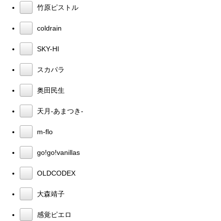
竹原ピストル
coldrain
SKY-HI
スカパラ
奥田民生
天月-あまつき-
m-flo
go!go!vanillas
OLDCODEX
大森靖子
感覚ピエロ