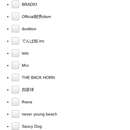
BRADIO
Official髭男dism
dustbox
でんぱ組.inc
teto
Mrs
THE BACK HORN
四星球
fhana
never young beach
Saucy Dog