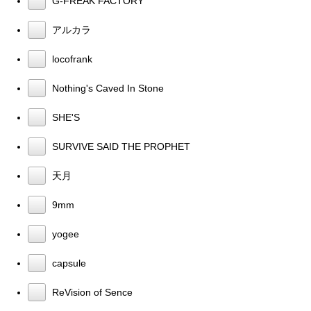
G-FREAK FACTORY
アルカラ
locofrank
Nothing's Caved In Stone
SHE'S
SURVIVE SAID THE PROPHET
天月
9mm
yogee
capsule
ReVision of Sence