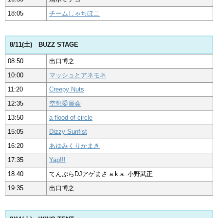
18:05
チームしゃちほこ
8/11(土) BUZZ STAGE
08:50
出口博之
10:00
マッシュとアネモネ
11:20
Creepy Nuts
12:35
空想委員会
13:50
a flood of circle
15:05
Dizzy Sunfist
16:20
あゆみくりかまき
17:35
Yap!!!
18:40
てんぷらDJアゲまさ a.k.a. 小野武正
19:35
出口博之