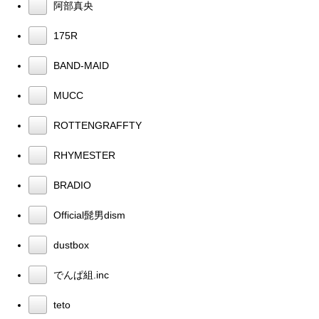
阿部真央
175R
BAND-MAID
MUCC
ROTTENGRAFFTY
RHYMESTER
BRADIO
Official髭男dism
dustbox
でんぱ組.inc
teto