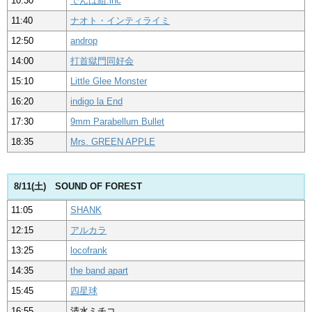
10:30
でんぱ組.inc
11:40
ナオト・インティライミ
12:50
androp
14:00
打首獄門同好会
15:10
Little Glee Monster
16:20
indigo la End
17:30
9mm Parabellum Bullet
18:35
Mrs. GREEN APPLE
8/11(土) SOUND OF FOREST
11:05
SHANK
12:15
アルカラ
13:25
locofrank
14:35
the band apart
15:45
四星球
16:55
清水ミチコ