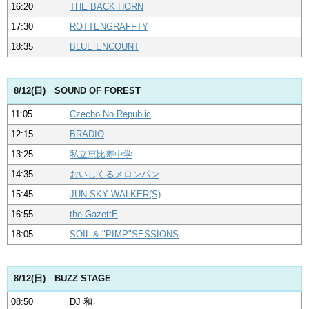
16:20
THE BACK HORN
17:30
ROTTENGRAFFTY
18:35
BLUE ENCOUNT
8/12(日) SOUND OF FOREST
11:05
Czecho No Republic
12:15
BRADIO
13:25
私立恵比寿中学
14:35
おいしくるメロンパン
15:45
JUN SKY WALKER(S)
16:55
the GazettE
18:05
SOIL & "PIMP"SESSIONS
8/12(日) BUZZ STAGE
08:50
DJ 和