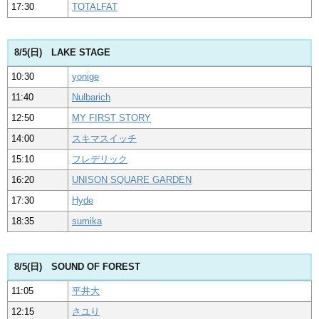
17:30
TOTALFAT
8/5(日) LAKE STAGE
10:30
yonige
11:40
Nulbarich
12:50
MY FIRST STORY
14:00
スキマスイッチ
15:10
フレデリック
16:20
UNISON SQUARE GARDEN
17:30
Hyde
18:35
sumika
8/5(日) SOUND OF FOREST
11:05
平井大
12:15
さユり