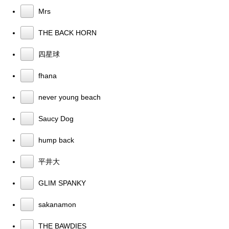
Mrs
THE BACK HORN
四星球
fhana
never young beach
Saucy Dog
hump back
平井大
GLIM SPANKY
sakanamon
THE BAWDIES