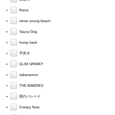
fhana
never young beach
Saucy Dog
hump back
平井大
GLIM SPANKY
sakanamon
THE BAWDIES
雨のパレード
Creepy Nuts