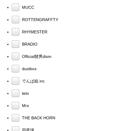
MUCC
ROTTENGRAFFTY
RHYMESTER
BRADIO
Official髭男dism
dustbox
でんぱ組.inc
teto
Mrs
THE BACK HORN
四星球