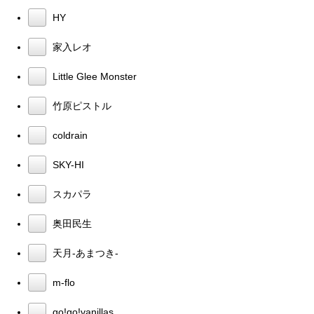
HY
家入レオ
Little Glee Monster
竹原ピストル
coldrain
SKY-HI
スカパラ
奥田民生
天月-あまつき-
m-flo
go!go!vanillas