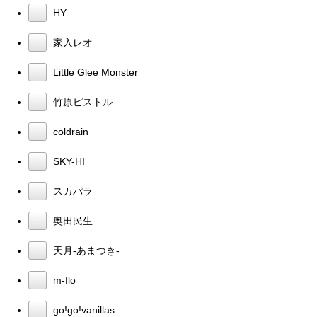
HY
家入レオ
Little Glee Monster
竹原ピストル
coldrain
SKY-HI
スカパラ
奥田民生
天月-あまつき-
m-flo
go!go!vanillas