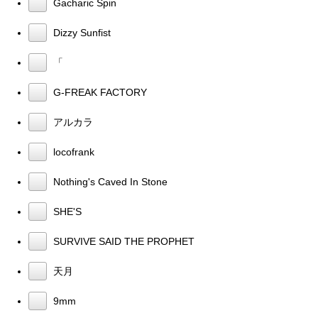
Gacharic Spin
Dizzy Sunfist
「
G-FREAK FACTORY
アルカラ
locofrank
Nothing's Caved In Stone
SHE'S
SURVIVE SAID THE PROPHET
天月
9mm