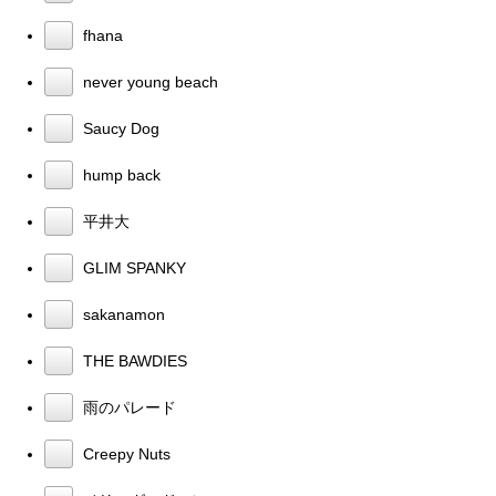
fhana
never young beach
Saucy Dog
hump back
平井大
GLIM SPANKY
sakanamon
THE BAWDIES
雨のパレード
Creepy Nuts