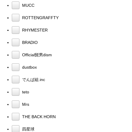
MUCC
ROTTENGRAFFTY
RHYMESTER
BRADIO
Official髭男dism
dustbox
でんぱ組.inc
teto
Mrs
THE BACK HORN
四星球