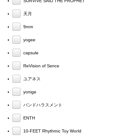
SURVIVE SAID THE PROPHET
天月
9mm
yogee
capsule
ReVision of Sence
ユアネス
yonige
バンドハラスメント
ENTH
10-FEET Rhythmic Toy World