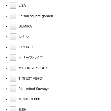
LiSA
unison square garden
SUMIKA
レキシ
KEYTALK
クリープハイプ
MY FIRST STORY
打首獄門同好会
04 Limited Sazabys
MONGOL800
BiSH