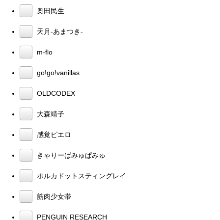
奥田民生
天月-あまつき-
m-flo
go!go!vanillas
OLDCODEX
大森靖子
感覚ピエロ
きゃりーぱみゅぱみゅ
ポルカドットスティングレイ
筋肉少女帯
PENGUIN RESEARCH