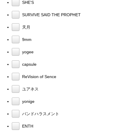
SHE'S
SURVIVE SAID THE PROPHET
天月
9mm
yogee
capsule
ReVision of Sence
ユアネス
yonige
バンドハラスメント
ENTH