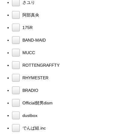
さユり
阿部真央
175R
BAND-MAID
MUCC
ROTTENGRAFFTY
RHYMESTER
BRADIO
Official髭男dism
dustbox
でんぱ組.inc