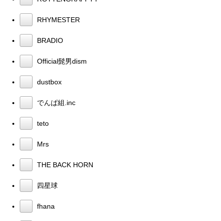
RHYMESTER
BRADIO
Official髭男dism
dustbox
でんぱ組.inc
teto
Mrs
THE BACK HORN
四星球
fhana