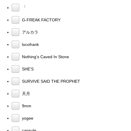
「
G-FREAK FACTORY
アルカラ
locofrank
Nothing's Caved In Stone
SHE'S
SURVIVE SAID THE PROPHET
天月
9mm
yogee
capsule