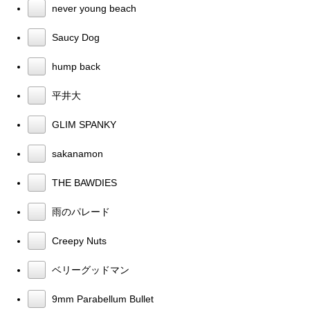
never young beach
Saucy Dog
hump back
平井大
GLIM SPANKY
sakanamon
THE BAWDIES
雨のパレード
Creepy Nuts
ベリーグッドマン
9mm Parabellum Bullet