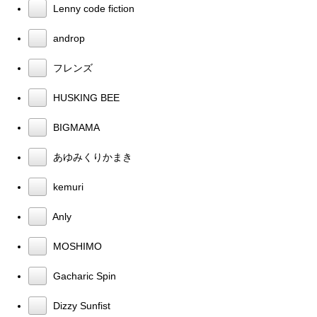
Lenny code fiction
androp
フレンズ
HUSKING BEE
BIGMAMA
あゆみくりかまき
kemuri
Anly
MOSHIMO
Gacharic Spin
Dizzy Sunfist