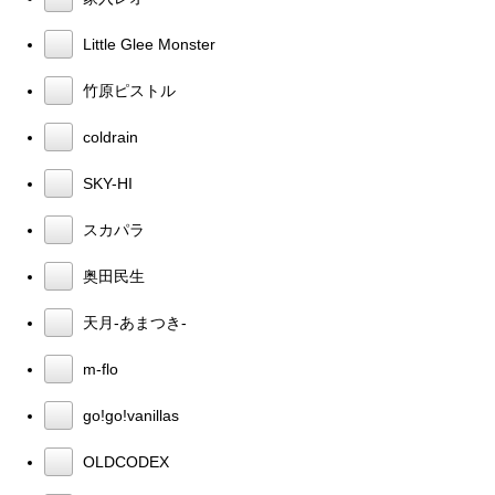
Little Glee Monster
竹原ピストル
coldrain
SKY-HI
スカパラ
奥田民生
天月-あまつき-
m-flo
go!go!vanillas
OLDCODEX