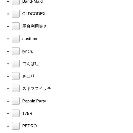
Band-Maid
OLDCODEX
屋台利用券Ｘ
dustbox
lynch.
でんぱ組
さユり
スキマスイッチ
Poppin'Party
175R
PEDRO