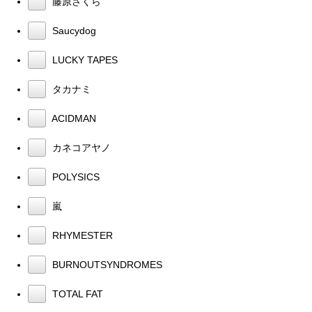
藤原さくら
Saucydog
LUCKY TAPES
タカナミ
ACIDMAN
カネコアヤノ
POLYSICS
嵐
RHYMESTER
BURNOUTSYNDROMES
TOTAL FAT