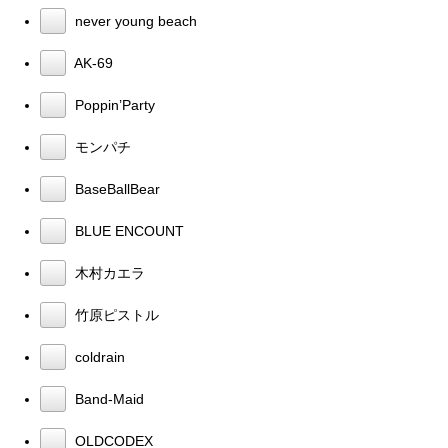
never young beach
AK-69
Poppin’Party
モンパチ
BaseBallBear
BLUE ENCOUNT
木村カエラ
竹原ピストル
coldrain
Band-Maid
OLDCODEX