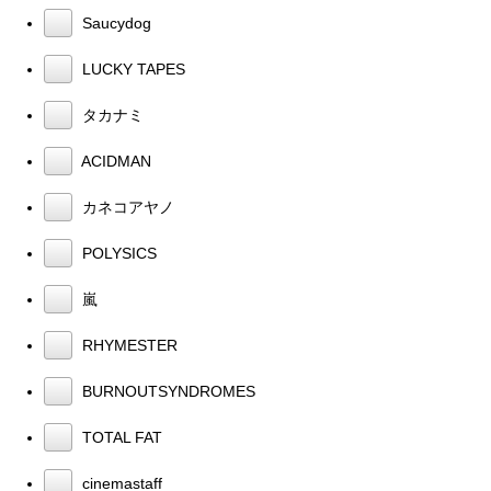
Saucydog
LUCKY TAPES
タカナミ
ACIDMAN
カネコアヤノ
POLYSICS
嵐
RHYMESTER
BURNOUTSYNDROMES
TOTAL FAT
cinemastaff