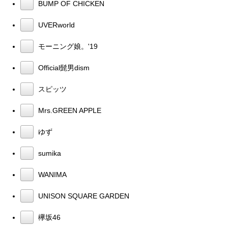
BUMP OF CHICKEN
UVERworld
モーニング娘。'19
Official髭男dism
スピッツ
Mrs.GREEN APPLE
ゆず
sumika
WANIMA
UNISON SQUARE GARDEN
欅坂46