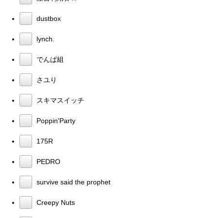
dustbox
lynch.
でんぱ組
さユり
スキマスイッチ
Poppin'Party
175R
PEDRO
survive said the prophet
Creepy Nuts