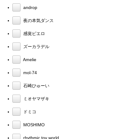
androp
夜の本気ダンス
感覚ピエロ
ズーカラデル
Amelie
mol-74
石崎ひゅーい
ミオヤマザキ
ドミコ
MOSHIMO
rhythmic toy world