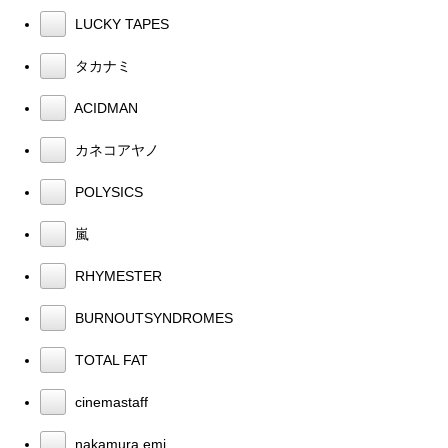
LUCKY TAPES
タカナミ
ACIDMAN
カネコアヤノ
POLYSICS
嵐
RHYMESTER
BURNOUTSYNDROMES
TOTAL FAT
cinemastaff
nakamura emi