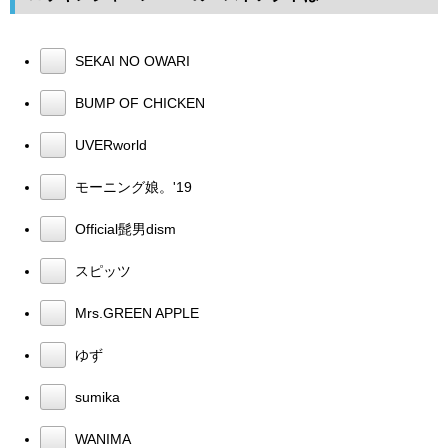
SEKAI NO OWARI
BUMP OF CHICKEN
UVERworld
モーニング娘。'19
Official髭男dism
スピッツ
Mrs.GREEN APPLE
ゆず
sumika
WANIMA