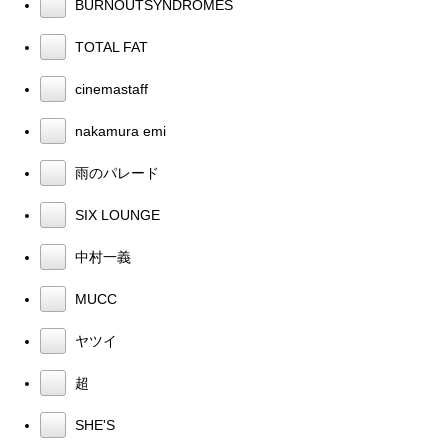
BURNOUTSYNDROMES
TOTAL FAT
cinemastaff
nakamura emi
雨のパレード
SIX LOUNGE
中村一義
MUCC
ヤツイ
超
SHE'S