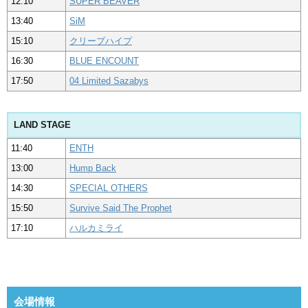
12:10
SUPER BEAVER
13:40
SiM
15:10
クリープハイプ
16:30
BLUE ENCOUNT
17:50
04 Limited Sazabys
LAND STAGE
11:40
ENTH
13:00
Hump Back
14:30
SPECIAL OTHERS
15:50
Survive Said The Prophet
17:10
ハルカミライ
会場情報