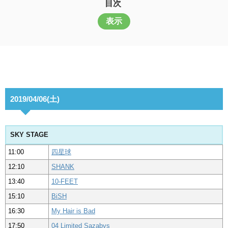
目次
表示
2019/04/06(土)
SKY STAGE
11:00
四星球
12:10
SHANK
13:40
10-FEET
15:10
BiSH
16:30
My Hair is Bad
17:50
04 Limited Sazabys