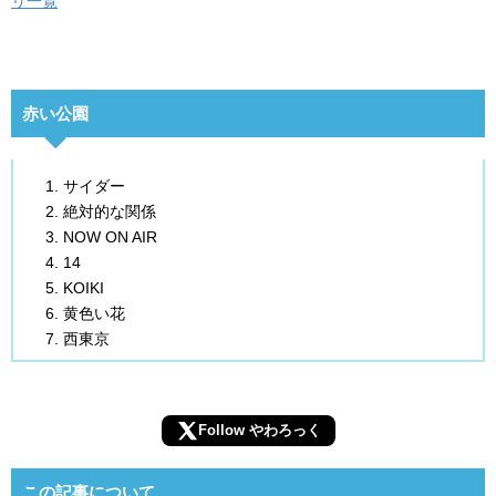
リ一覧
赤い公園
サイダー
絶対的な関係
NOW ON AIR
14
KOIKI
黄色い花
西東京
Follow やわろっく
この記事について