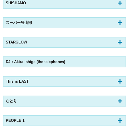
SHISHAMO
スーパー登山部
STARGLOW
DJ：Akira Ishige (the telephones)
This is LAST
なとり
PEOPLE 1