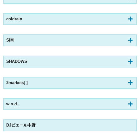
coldrain
SiM
SHADOWS
3markets[ ]
w.o.d.
DJピエール中野