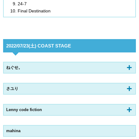
24-7
Final Destination
2022/07/23(土) COAST STAGE
ねぐせ。
さユり
Lenny code fiction
mahina