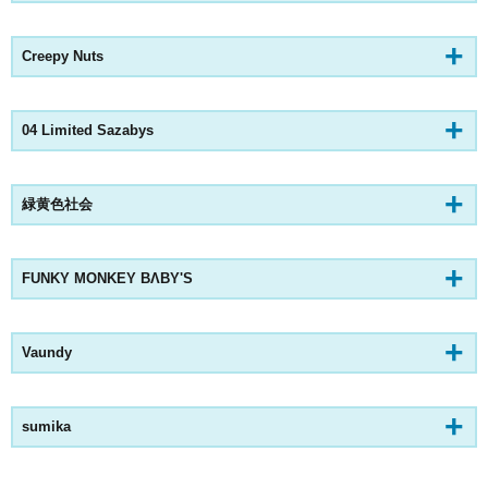
Creepy Nuts
04 Limited Sazabys
緑黄色社会
FUNKY MONKEY BΛBY'S
Vaundy
sumika