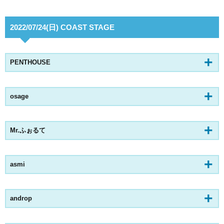
2022/07/24(日) COAST STAGE
PENTHOUSE
osage
Mr.ふぉるて
asmi
androp