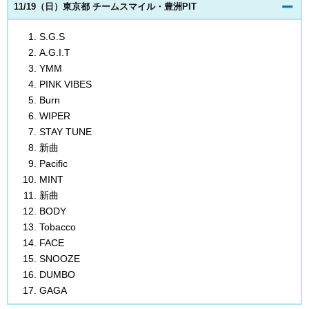
11/19（日）東京都 チームスマイル・豊洲PIT
S.G.S
A.G.I.T
YMM
PINK VIBES
Burn
WIPER
STAY TUNE
新曲
Pacific
MINT
新曲
BODY
Tobacco
FACE
SNOOZE
DUMBO
GAGA