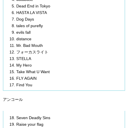
Dead End in Tokyo
HASTA LA VISTA
Dog Days
tales of purefly
evils fall
distance
Mr. Bad Mouth
フォーカスライト
STELLA
My Hero
Take What U Want
FLY AGAIN
Find You
アンコール
Seven Deadly Sins
Raise your flag