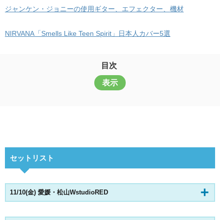
ジャンケン・ジョニーの使用ギター、エフェクター、機材
NIRVANA「Smells Like Teen Spirit」日本人カバー5選
目次
表示
セットリスト
11/10(金) 愛媛・松山WstudioRED